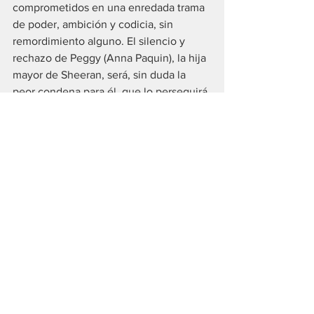
comprometidos en una enredada trama 
de poder, ambición y codicia, sin 
remordimiento alguno. El silencio y 
rechazo de Peggy (Anna Paquin), la hija 
mayor de Sheeran, será, sin duda la 
peor condena para él, que lo perseguirá 
hasta su muerte.
La dirección de fotografía del mexicano 
Rodrigo Prieto, pone la cámara en el 
lugar correcto y en el momento preciso, 
con perfecto encuadre y la edición de 
Thelma Shoonmaker imprime la 
multiplicidad de personajes y sucesos 
en un conjunto pictórico comprensible 
y coherente, casi como un mural.
Con “El Irlandés”, Scorsese cierra la 
trilogía acerca del crimen organizado, 
precedida por “Buenos Muchachos” 
(1990) y “Casino” (1995). Con menos 