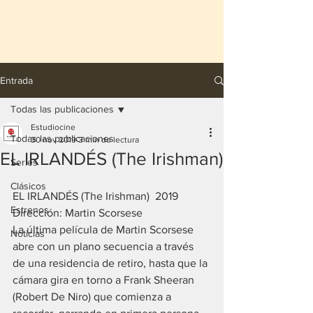
Entrada
Todas las publicaciones
Estudiocine
Todas las publicaciones
30 nov 2019
3 min de lectura
EL IRLANDÉS (The Irishman)
Series
Clásicos
EL IRLANDÉS (The Irishman)  2019
Estrenos
Dirección: Martin Scorsese
La última película de Martin Scorsese 
Noticias
abre con un plano secuencia a través 
de una residencia de retiro, hasta que la 
cámara gira en torno a Frank Sheeran 
(Robert De Niro) que comienza a 