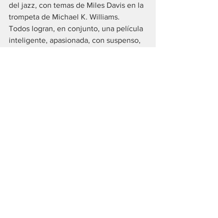
del jazz, con temas de Miles Davis en la 
trompeta de Michael K. Williams.
Todos logran, en conjunto, una película 
inteligente, apasionada, con suspenso, 
romance y muy buena música, para 
disfrutar en pantalla grande. Hasta la 
próxima!
https://www.youtube.com/watch?
v=Fru8IkuDp_k
Estrenos