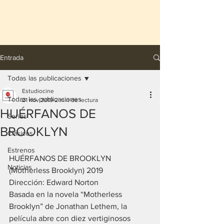
Entrada
Todas las publicaciones
Estudiocine
Todas las publicaciones
21 nov 2019
2 min de lectura
HUÉRFANOS DE
Series
BROOKLYN
Clásicos
Estrenos
HUÉRFANOS DE BROOKLYN 
Noticias
(Motherless Brooklyn) 2019
Dirección: Edward Norton
Basada en la novela “Motherless 
Brooklyn” de Jonathan Lethem, la 
película abre con diez vertiginosos 