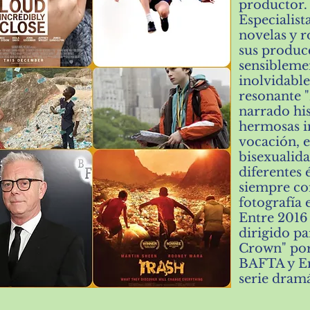
productor.
Especialist
novelas y r
sus produc
sensibleme
inolvidable
resonante "
narrado his
hermosas i
vocación, e
bisexualid
diferentes 
siempre co
fotografía 
Entre 2016
dirigido pa
Crown"
por
BAFTA y Em
serie dram