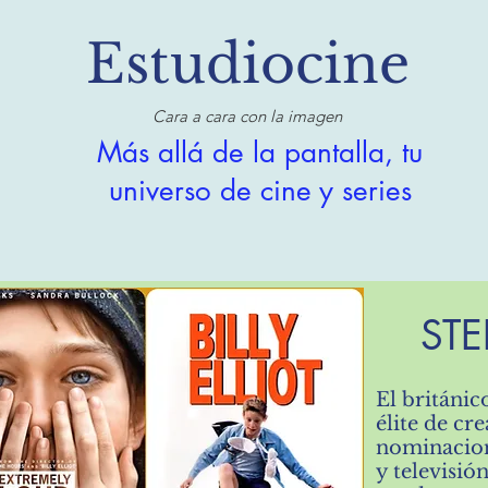
Estudiocine
Cara a cara con la imagen
Más allá de la pantalla, tu
universo de cine y series
ST
El británi
élite de c
nominacion
y televisió