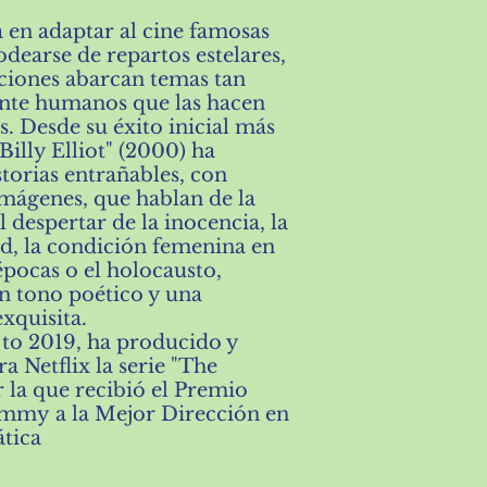
a en adaptar al cine famosas
odearse de repartos estelares,
ciones abarcan temas tan
nte humanos que las hacen
s. Desde su éxito inicial más
Billy Elliot" (2000) ha
torias entrañables, con
mágenes, que hablan de la
l despertar de la inocencia, la
ad, la condición femenina en
épocas o el holocausto,
n tono poético y una
exquisita.
 to 2019, ha producido y
ra Netflix la serie
"The
 la que recibió el Premio
my a la Mejor Dirección​ en
ática