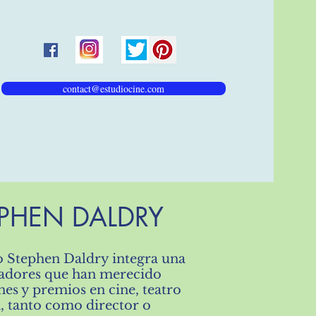
contact@estudiocine.com
EPHEN DALDRY
co Stephen Daldry integra una
readores que han merecido
es y premios en cine, teatro
n, tanto como director o