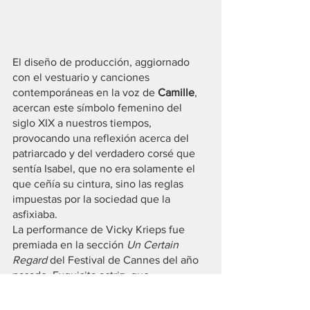
El diseño de producción, aggiornado 
con el vestuario y canciones 
contemporáneas en la voz de 
Camille
, 
acercan este símbolo femenino del 
siglo XIX a nuestros tiempos, 
provocando una reflexión acerca del 
patriarcado y del verdadero corsé que 
sentía Isabel, que no era solamente el 
que ceñía su cintura, sino las reglas 
impuestas por la sociedad que la 
asfixiaba.
La performance de Vicky Krieps fue 
premiada en la sección 
Un Certain 
Regard 
del Festival de Cannes del año 
pasado. Exquisita actriz, que 
recordamos de la película “The 
Phantom Thread” de Paul Thomas 