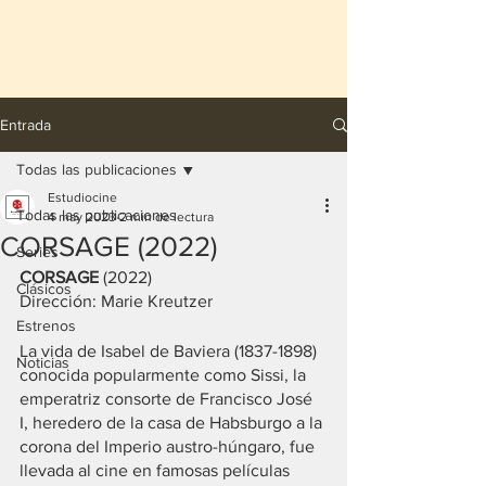
Entrada
Todas las publicaciones
Estudiocine
Todas las publicaciones
4 may 2023
2 min de lectura
CORSAGE (2022)
Series
CORSAGE
 (2022)
Clásicos
Dirección: Marie Kreutzer
Estrenos
La vida de Isabel de Baviera (1837-1898) 
Noticias
conocida popularmente como Sissi, la 
emperatriz consorte de Francisco José 
I, heredero de la casa de Habsburgo a la 
corona del Imperio austro-húngaro, fue 
llevada al cine en famosas películas 