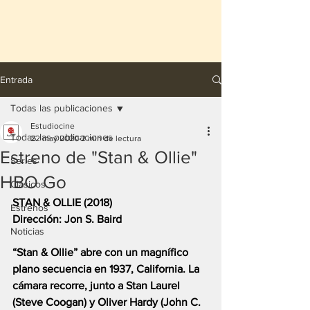
Entrada
Todas las publicaciones
Estudiocine
Todas las publicaciones
22 may 2020
2 min de lectura
Estreno de "Stan & Ollie"
Series
HBO Go
Clásicos
STAN & OLLIE (2018)
Estrenos
Dirección: Jon S. Baird
Noticias
“Stan & Ollie” abre con un magnífico 
plano secuencia en 1937, California. La 
cámara recorre, junto a Stan Laurel 
(Steve Coogan) y Oliver Hardy (John C. 