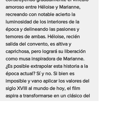
amoroso entre Héloise y Marianne, 
recreando con notable acierto la 
luminosidad de los interiores de la 
época y delineando las pasiones y 
temores de ambas. Héloise, recién 
salida del convento, es altiva y 
caprichosa, pero logrará su liberación 
como musa inspiradora de Marianne.
¿Es posible extrapolar esta historia a la 
época actual? Sí y no. Si bien es 
imposible y vano aplicar los valores del 
siglo XVIII al mundo de hoy, el film 
aspira a transformarse en un clásico del 
drama romántico. En 2013 “La Vida de 
Adèle” desató mucha polémica, al 
recibir la Palma de Oro en el Festival de 
Cannes. En este caso, la poesía y el 
lenguaje cinematográfico de “Retrato 