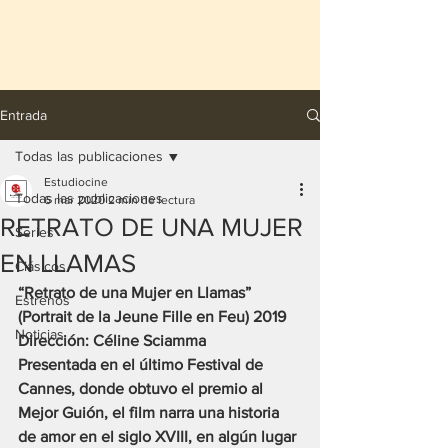
Entrada
Todas las publicaciones
Estudiocine
Todas las publicaciones
6 mar 2020
2 min de lectura
RETRATO DE UNA MUJER
Series
EN LLAMAS
Clásicos
“Retrato de una Mujer en Llamas” 
Estrenos
(Portrait de la Jeune Fille en Feu) 2019
Noticias
Dirección: Céline Sciamma
Presentada en el último Festival de 
Cannes, donde obtuvo el premio al 
Mejor Guión, el film narra una historia 
de amor en el siglo XVIII, en algún lugar 