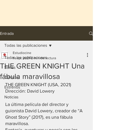
Entrada
Todas las publicaciones
Estudiocine
Todas las publicaciones
1 sept 2021
2 min de lectura
THE GREEN KNIGHT Una
Series
fábula maravillosa
Clásicos
THE GREEN KNIGHT (USA, 2021)
Estrenos
Dirección: David Lowery
Noticias
La última película del director y 
guionista David Lowery, creador de “A 
Ghost Story” (2017), es una fábula 
maravillosa.
Fantasía, aventuras y poesía son los 