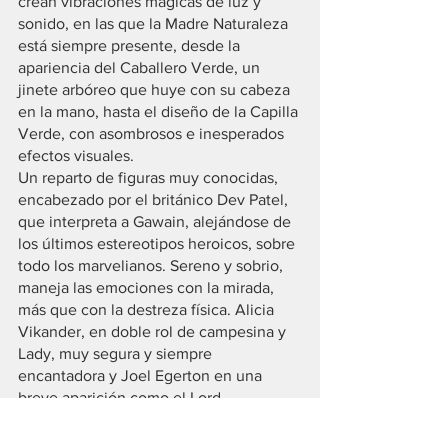
crean vibraciones mágicas de luz y 
sonido, en las que la Madre Naturaleza 
está siempre presente, desde la 
apariencia del Caballero Verde, un 
jinete arbóreo que huye con su cabeza 
en la mano, hasta el diseño de la Capilla 
Verde, con asombrosos e inesperados 
efectos visuales.
Un reparto de figuras muy conocidas, 
encabezado por el británico Dev Patel, 
que interpreta a Gawain, alejándose de 
los últimos estereotipos heroicos, sobre 
todo los marvelianos. Sereno y sobrio, 
maneja las emociones con la mirada, 
más que con la destreza física. Alicia 
Vikander, en doble rol de campesina y 
Lady, muy segura y siempre 
encantadora y Joel Egerton en una 
breve aparición como el Lord.
“The Green Knight” es una película 
diferente e interesante para todas las 