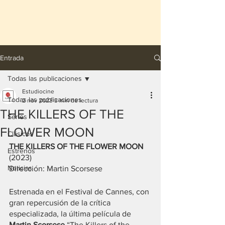
Entrada
Todas las publicaciones
Estudiocine
Todas las publicaciones
2 nov 2023
3 min de lectura
THE KILLERS OF THE
Series
FLOWER MOON
Clásicos
THE KILLERS OF THE FLOWER MOON
Estrenos
(2023)
Noticias
Dirección: Martin Scorsese
Estrenada en el Festival de Cannes, con 
gran repercusión de la crítica 
especializada, la última película de 
Martin Scorsese
 “The Killers of the 