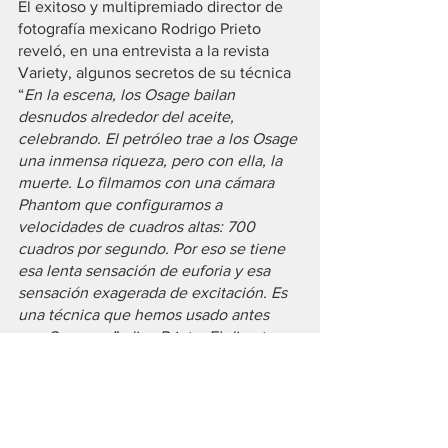
El exitoso y multipremiado director de 
fotografía mexicano Rodrigo Prieto 
reveló, en una entrevista a la revista 
Variety, algunos secretos de su técnica
“
En la escena, los Osage bailan 
desnudos alrededor del aceite, 
celebrando. El petróleo trae a los Osage 
una inmensa riqueza, pero con ella, la 
muerte. Lo filmamos con una cámara 
Phantom que configuramos a 
velocidades de cuadros altas: 700 
cuadros por segundo. Por eso se tiene 
esa lenta sensación de euforia y esa 
sensación exagerada de excitación. Es 
una técnica que hemos usado antes 
con Scorsese”, dice Prieto. El director 
de fotografía y el director trabajaron 
juntos anteriormente en “El lobo de 
Wall Street”, “The Audition”, “Silence” y 
“The Irishman”.
“Quise hacer una distinción visual entre 