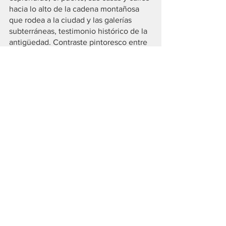
hacia lo alto de la cadena montañosa 
que rodea a la ciudad y las galerías 
subterráneas, testimonio histórico de la 
antigüedad. Contraste pintoresco entre 
lo sacro y lo profano, donde el reparto 
de actores y actrices se mueven con tal 
naturalidad, como si estuvieran en su 
propia casa. Filippo Scotti, con sus 21 
años, se perfila como un gran actor, con 
su conmovedora interpretación de 
Fabietto, un joven que sueña con ser 
director de cine. Como diría 
qualche
itálica abuelita, 
ma che bel ragazzo c'è 
qui!
Género: Drama/Comedia. Duración 130 
minutos. Disponible en Netflix.
(1)
https://www.esquire.com/uk/culture/film
/a38250611/paolo-sorrentino-interview-
the-hand-of-god-diego-maradona/