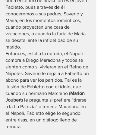
duda el centro de atracción es el joven 
Fabietto, pues a través de él 
conoceremos a sus padres, Saverio y 
María, en los momentos románticos, 
cuando proyectan una casa de 
vacaciones, o cuando la furia de María 
se desata, ante la infidelidad de su 
marido. 
Entonces, estalla la euforia, el Napoli 
compra a Diego Maradona y todos se 
sienten como si vivieran en el Reino de 
Nápoles. Saverio le regala a Fabietto un 
abono para ver los partidos. Tal es la 
ilusión de Fabietto con el ídolo, que 
cuando su hermano Marchino (
Marlon 
Joubert
) le pregunta si prefiere “tirarse 
a la tía Patrizia” o tener a Maradona en 
el Napoli, Fabietto elige lo segundo, 
entre risas, en un diálogo lleno de 
ternura.