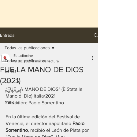
Entrada
Todas las publicaciones
Estudiocine
Todas las publicaciones
18 dic 2021
3 min de lectura
FUE LA MANO DE DIOS
Series
(2021)
Clásicos
“FUE LA MANO DE DIOS” (È Stata la 
Estrenos
Mano di Dio) Italia/2021
Noticias
Dirección: Paolo Sorrentino
En la última edición del Festival de 
Venecia, el director napolitano 
Paolo 
Sorrentino
, recibió el León de Plata por 
“Fue la Mano de Dios”. Muy 