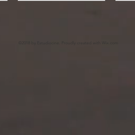
©2018 by Estudiocine. Proudly created with Wix.com
IO C
DOGMAN (Francia, 2023)