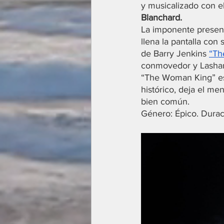
y musicalizado con el
Blanchard.
La imponente presenc
llena la pantalla con
de Barry Jenkins 
“Th
conmovedor y Lashan
“The Woman King” es 
histórico, deja el me
bien común.
Género: Épico. Durac