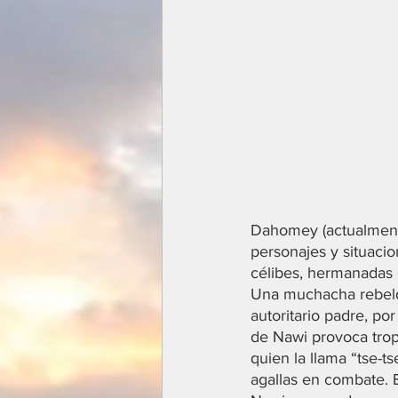
Dahomey (actualmente
personajes y situacio
célibes, hermanadas 
Una muchacha rebelde
autoritario padre, po
de Nawi provoca trop
quien la llama “tse-t
agallas en combate. 