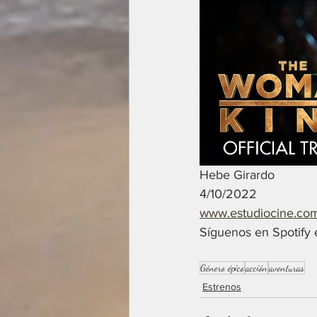
Hebe Girardo
4/10/2022
www.estudiocine.co
Síguenos en Spotif
Género épico
acción
aventuras
Estrenos