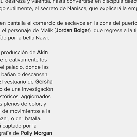
 destreza y valentía, hasta convertirse en discípula dilec
go sutilmente, el secreto de Nanisca, que explicará la emp
en pantalla el comercio de esclavos en la zona del puerto
 el personaje de Malik (
Jordan Bolger
)  que regresa a la t
ído por la bella Nawi.
e producción de 
Akin 
e creativamente los 
el palacio, donde las 
 bañan o descansan, 
El vestuario de 
Gersha 
do de una investigación 
stóricos, aggiornados 
 plenos de color, y 
d de movimientos a la 
ar, o dar batalla. 
 captado por la 
rafía de 
Polly Morgan 