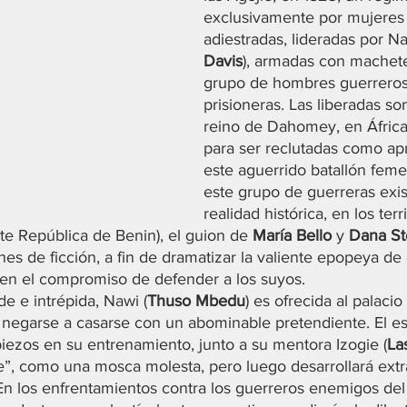
exclusivamente por mujeres
adiestradas, lideradas por Na
Davis
), armadas con machete
grupo de hombres guerreros
prisioneras. Las liberadas son
reino de Dahomey, en África
para ser reclutadas como ap
este aguerrido batallón feme
este grupo de guerreras exist
realidad histórica, en los terr
 República de Benin), el guion de 
María Bello
 y 
Dana St
nes de ficción, a fin de dramatizar la valiente epopeya de
en el compromiso de defender a los suyos.
 e intrépida, Nawi (
Thuso Mbedu
) es ofrecida al palacio
r negarse a casarse con un abominable pretendiente. El esp
iezos en su entrenamiento, junto a su mentora Izogie (
La
se”, como una mosca molesta, pero luego desarrollará extr
En los enfrentamientos contra los guerreros enemigos del