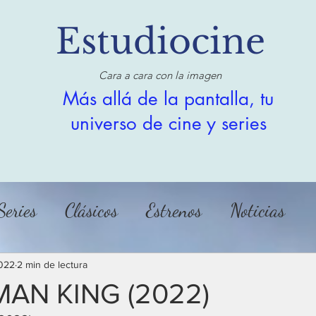
Estudiocine
Cara a cara con la imagen
Más allá de la pantalla, tu
universo de cine y series
Series
Clásicos
Estrenos
Noticias
2022
2 min de lectura
AN KING (2022)