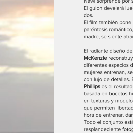
Nawi sorprende por su
El guion develará lue
dos.
El film también pone 
paréntesis romántico,
madre, se siente atra
El radiante diseño d
McKenzie 
reconstruy
diferentes espacios d
mujeres entrenan, se
con lujo de detalles. 
Phillips 
es el resulta
basada en bocetos hi
en texturas y modelos
que permiten liberta
hora de entrenar, danz
Todo el conjunto está
resplandeciente fotog