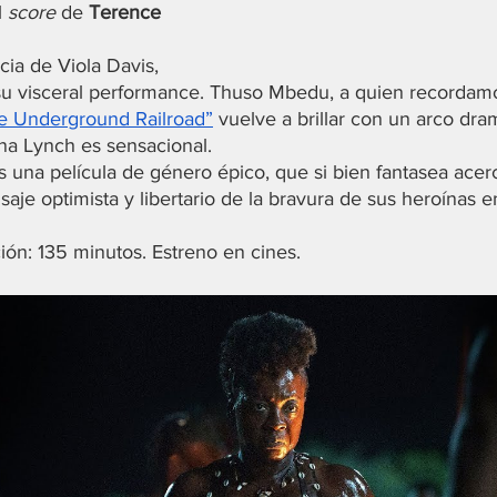
 
score
 de 
Terence 
ia de Viola Davis, 
 su visceral performance. Thuso Mbedu, a quien recordamo
e Underground Railroad”
 vuelve a brillar con un arco dra
a Lynch es sensacional.
una película de género épico, que si bien fantasea acer
nsaje optimista y libertario de la bravura de sus heroínas 
ión: 135 minutos. Estreno en cines.