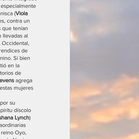
 especialmente 
nisca (
Viola 
s, contra un 
 que tenían 
 llevadas al 
 Occidental, 
rendices de 
nino. Si bien 
ió en la 
itorios de 
evens 
agrega 
 estas mujeres 
 por su 
íritu díscolo 
shana Lynch
) 
aordinarias 
 reino Oyo, 