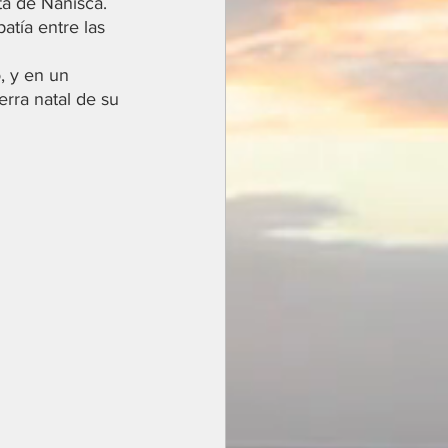
ta de Nanisca. 
atía entre las 
, y en un 
ierra natal de su 