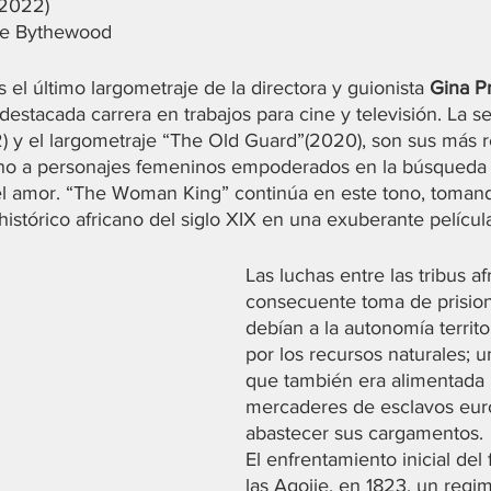
(2022)
nce Bythewood
l último largometraje de la directora y guionista 
Gina Pr
destacada carrera en trabajos para cine y televisión. La 
y el largometraje “The Old Guard”(2020), son sus más r
no a personajes femeninos empoderados en la búsqueda de
 el amor. “The Woman King” continúa en este tono, toma
histórico africano del siglo XIX en una exuberante películ
Las luchas entre las tribus af
consecuente toma de prision
debían a la autonomía territor
por los recursos naturales; u
que también era alimentada 
mercaderes de esclavos eur
abastecer sus cargamentos.
El enfrentamiento inicial del 
las Agojie, en 1823, un regi