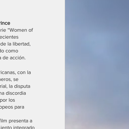
ince 
serie “Women of 
ecientes 
 la libertad, 
ndo como 
a de acción.
ricanas, con la 
eros, se 
ial, la disputa 
na discordia 
por los 
opeos para 
film presenta a 
miento integrado 