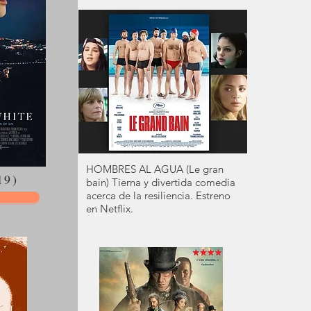
HOMBRES AL AGUA (Le gran
19)
bain) Tierna y divertida comedia
acerca de la resiliencia. Estreno
en Netflix.