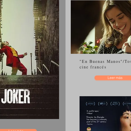
Encabezado 1
En
"En Buenas Manos"/To
cine francés
Leer más