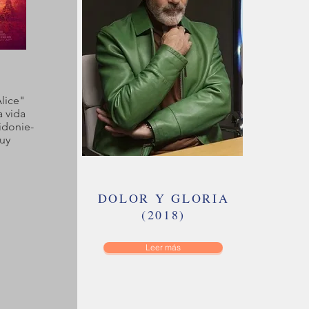
Alice"
a vida
Sidonie-
uy
DOLOR Y GLORIA
(2018)
Leer más