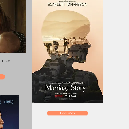
cabezado 6
ur de
Leer más