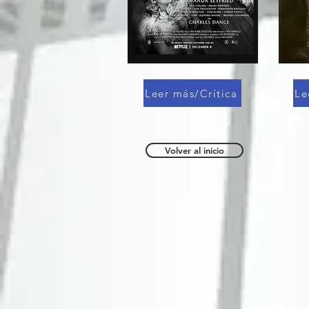
Leer más/Crítica
Le
Volver al inicio